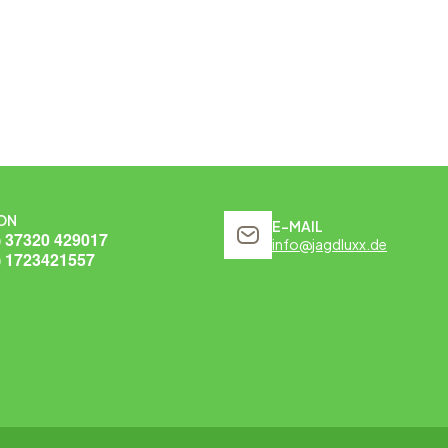
ON
E-MAIL
) 37320 429017
info@jagdluxx.de
) 1723421557