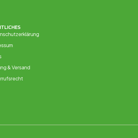
HTLICHES
nschutzerklärung
essum
s
ung & Versand
rrufsrecht