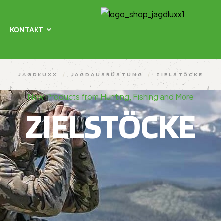
KONTAKT
JAGDLUXX
/
JAGDAUSRÜSTUNG
/
ZIELSTÖCKE
New Products from Hunting, Fishing and More
ZIELSTÖCKE