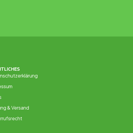
HTLICHES
nschutzerklärung
essum
s
ung & Versand
rrufsrecht