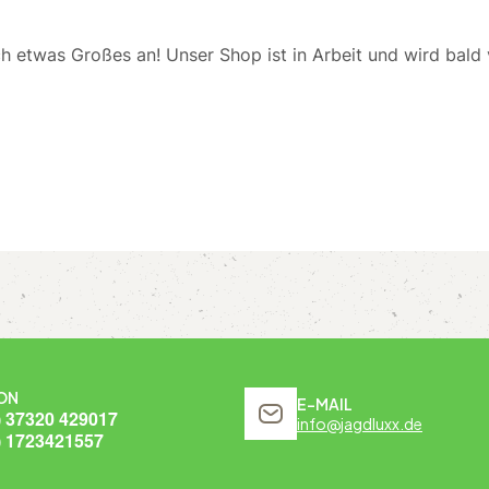
ch etwas Großes an! Unser Shop ist in Arbeit und wird bald v
ON
E-MAIL
) 37320 429017
info@jagdluxx.de
) 1723421557