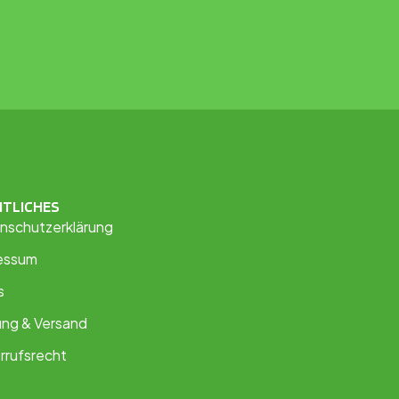
HTLICHES
nschutzerklärung
essum
s
ung & Versand
rrufsrecht