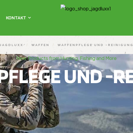
KONTAKT
JAGDLUXX
/
WAFFEN
/
WAFFENPFLEGE UND -REINIGUN
New Products from Hunting, Fishing and More
FLEGE UND -R