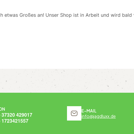
ch etwas Großes an! Unser Shop ist in Arbeit und wird bald v
ON
E-MAIL
) 37320 429017
info@jagdluxx.de
) 1723421557