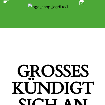
(0)
GROSSES K
ÜNDIGT S