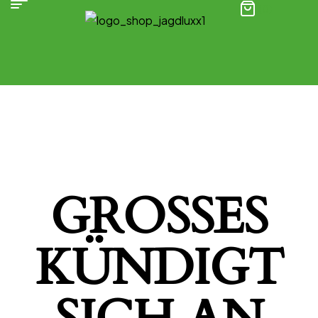
(0)
GROSSES K
ÜNDIGT S