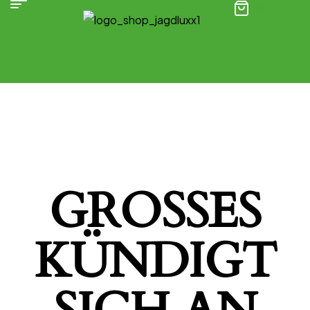
(0)
GROSSES K
ÜNDIGT S