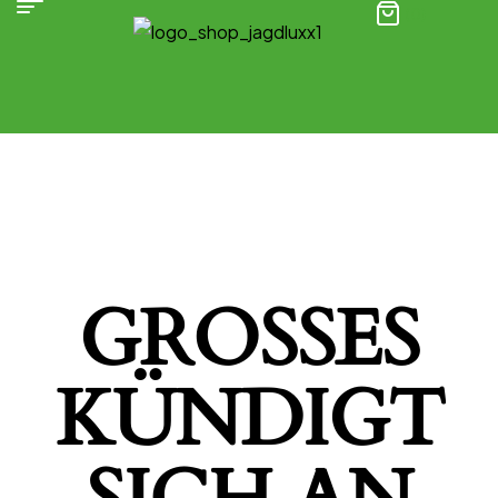
(0)
GROSSES K
ÜNDIGT S