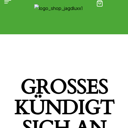
(0)
GROSSES K
ÜNDIGT S