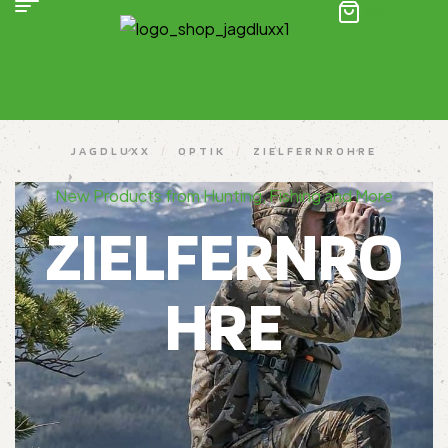
(0)
JAGDLUXX
/
OPTIK
/
ZIELFERNROHRE
New Products from Hunting, Fishing and More
ZIELFERNRO
HRE