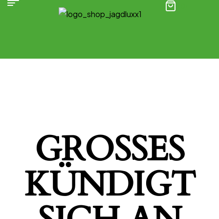
(0)
GROSSES K
ÜNDIGT S