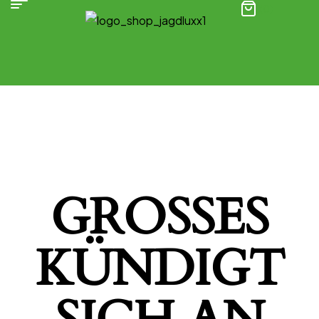
(0)
GROSSES K
ÜNDIGT S