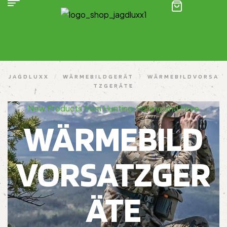
(0)
JAGDLUXX
/
WÄRMEBILDGERÄT
/
WÄRMEBILDVORSA
TZGERÄTE
New Products from Hunting, Fishing and More
WÄRMEBILD
VORSATZGER
ÄTE