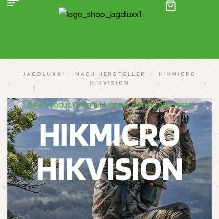
(0)
JAGDLUXX
/
NACH HERSTELLER
/
HIKMICRO
HIKVISION
New Products from Hunting, Fishing and More
HIKMICRO
HIKVISION