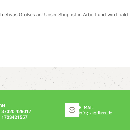
ch etwas Großes an! Unser Shop ist in Arbeit und wird bald v
ON
E-MAIL
) 37320 429017
info@jagdluxx.de
) 1723421557