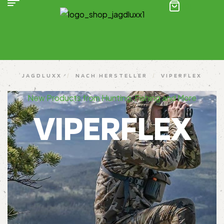
(0)
JAGDLUXX
/
NACH HERSTELLER
/
VIPERFLEX
New Products from Hunting, Fishing and More
VIPERFLEX