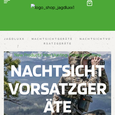
(0)
JAGDLUXX
/
NACHTSICHTGERÄTE
/
NACHTSICHTVO
RSATZGERÄTE
New Products from Hunting, Fishing and More
NACHTSICHT
VORSATZGER
ÄTE