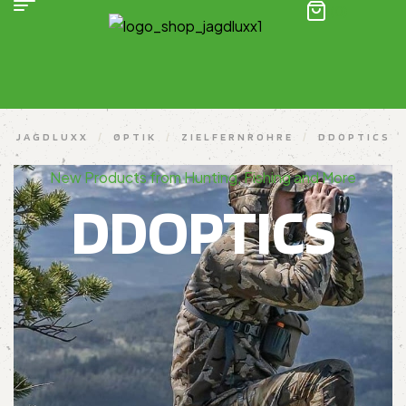
(0)
JAGDLUXX
/
OPTIK
/
ZIELFERNROHRE
/
DDOPTICS
New Products from Hunting, Fishing and More
DDOPTICS