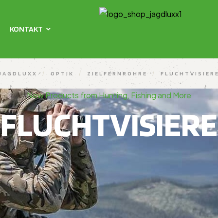
KONTAKT
JAGDLUXX
/
OPTIK
/
ZIELFERNROHRE
/
FLUCHTVISIER
New Products from Hunting, Fishing and More
FLUCHTVISIERE