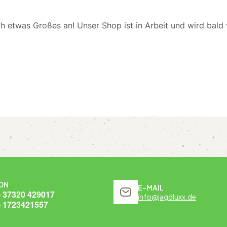
ch etwas Großes an! Unser Shop ist in Arbeit und wird bald v
ON
E-MAIL
) 37320 429017
info@jagdluxx.de
) 1723421557