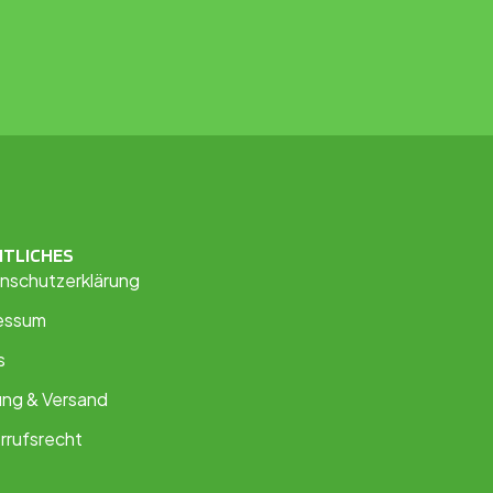
HTLICHES
nschutzerklärung
essum
s
ung & Versand
rrufsrecht