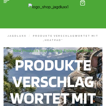
(0)
JAGDLUXX
/
PRODUKTE VERSCHLAGWORTET MIT
„HEATPAD“
New Products from Hunting, Fishing and More
PRODUKTE
VERSCHLAG
WORTET MIT