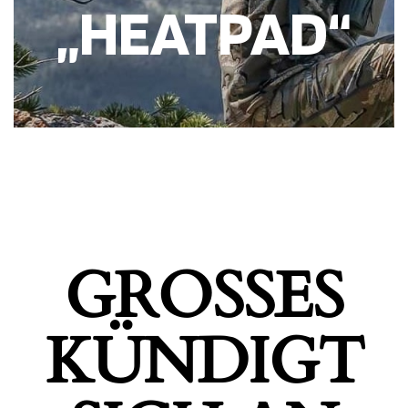
„HEATPAD“
GROSSES K
ÜNDIGT S