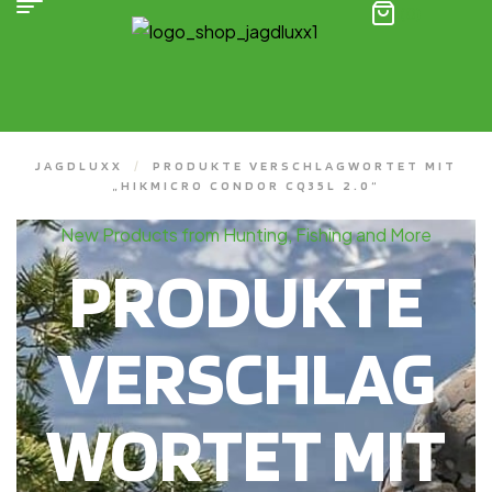
(0)
JAGDLUXX
/
PRODUKTE VERSCHLAGWORTET MIT
„HIKMICRO CONDOR CQ35L 2.0“
New Products from Hunting, Fishing and More
PRODUKTE
VERSCHLAG
WORTET MIT