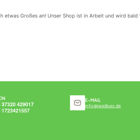
ch etwas Großes an! Unser Shop ist in Arbeit und wird bald v
ON
E-MAIL
) 37320 429017
info@jagdluxx.de
) 1723421557