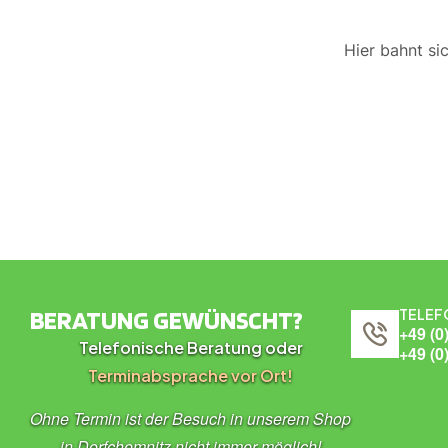
Hier bahnt si
BERATUNG GEWÜNSCHT?
TELEF
+49 (0
Telefonische Beratung oder
+49 (0
Terminabsprache vor Ort!
Ohne Termin ist der Besuch in unserem Shop
in Dorfchemnitz nicht immer möglich!