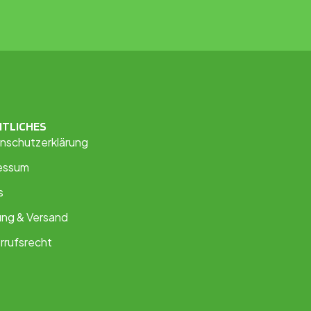
HTLICHES
nschutzerklärung
essum
s
ung & Versand
rrufsrecht