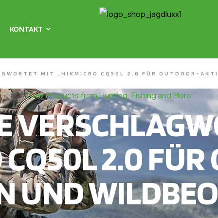
KONTAKT
GWORTET MIT „HIKMICRO CQ50L 2.0 FÜR OUTDOOR-AKT
New Products from Hunting, Fishing and More
E VERSCHLAGWO
 CQ50L 2.0 FÜ
EN UND WILDBE