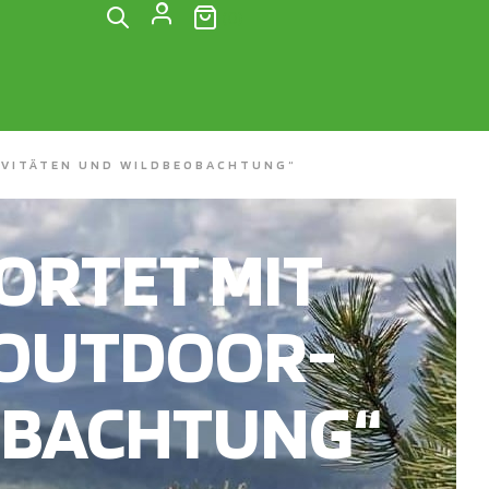
(0)
IVITÄTEN UND WILDBEOBACHTUNG“
RTET MIT
R OUTDOOR-
OBACHTUNG“