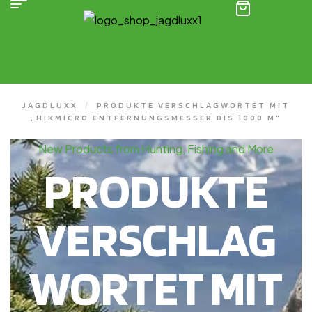
(0)
JAGDLUXX
/
PRODUKTE VERSCHLAGWORTET MIT
„HIKMICRO ENTFERNUNGSMESSER BIS 1000 M“
New Products from Hunting, Fishing and More
PRODUKTE
VERSCHLAG
WORTET MIT