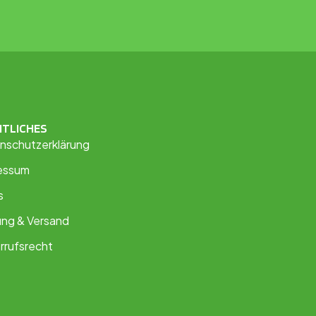
HTLICHES
nschutzerklärung
essum
s
ung & Versand
rrufsrecht