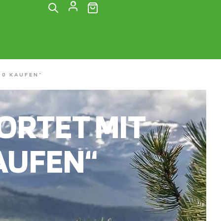
(0)
.0 KAUFEN“
RTET MIT
KAUFEN“