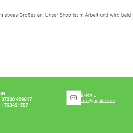
ch etwas Großes an! Unser Shop ist in Arbeit und wird bald v
ON
E-MAIL
) 37320 429017
info@jagdluxx.de
) 1723421557