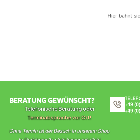
Hier bahnt si
BERATUNG GEWÜNSCHT?
TELEF
+49 (0
Telefonische Beratung oder
+49 (0
Terminabsprache vor Ort!
Ohne Termin ist der Besuch in unserem Shop
in Dorfchemnitz nicht immer möglich!