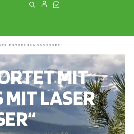
(0)
ASER ENTFERNUNGSMESSER“
RTET MIT
 MIT LASER
SER“