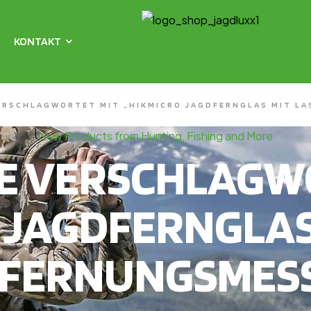
KONTAKT
ERSCHLAGWORTET MIT „HIKMICRO JAGDFERNGLAS MIT L
New Products from Hunting, Fishing and More
E VERSCHLAGWO
 JAGDFERNGLAS
FERNUNGSMES