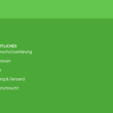
HTLICHES
nschutzerklärung
essum
s
ung & Versand
rrufsrecht