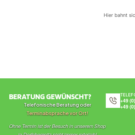
Hier bahnt si
BERATUNG GEWÜNSCHT?
TELEF
+49 (0
Telefonische Beratung oder
+49 (0
Terminabsprache vor Ort!
Ohne Termin ist der Besuch in unserem Shop
in Dorfchemnitz nicht immer möglich!