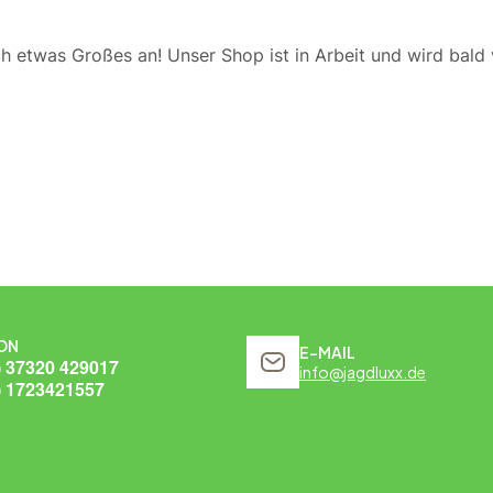
ch etwas Großes an! Unser Shop ist in Arbeit und wird bald v
ON
E-MAIL
) 37320 429017
info@jagdluxx.de
) 1723421557