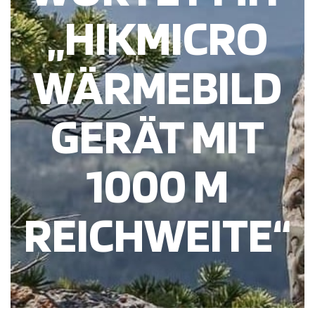
„HIKMICRO
WÄRMEBILD
GERÄT MIT
1000 M
REICHWEITE“