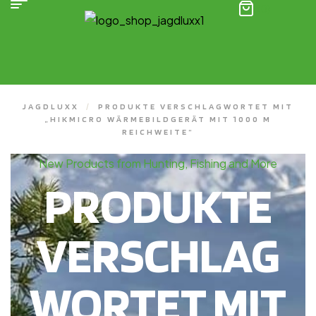
(0)
JAGDLUXX
/
PRODUKTE VERSCHLAGWORTET MIT
„HIKMICRO WÄRMEBILDGERÄT MIT 1000 M
REICHWEITE“
New Products from Hunting, Fishing and More
PRODUKTE
VERSCHLAG
WORTET MIT