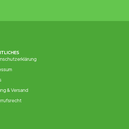
HTLICHES
nschutzerklärung
essum
s
ung & Versand
rrufsrecht