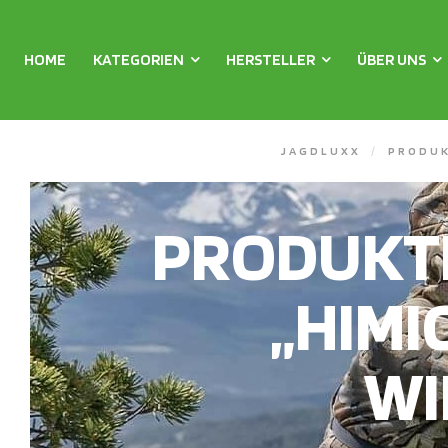
HOME
KATEGORIEN
HERSTELLER
ÜBER UNS
JAGDLUXX
/
PRODUK
PRODUKT
„HIMI
WI