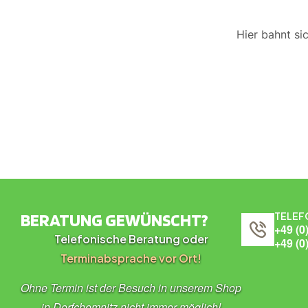
Hier bahnt si
BERATUNG GEWÜNSCHT?
TELEF
+49 (0
Telefonische Beratung oder
+49 (0
Terminabsprache vor Ort!
Ohne Termin ist der Besuch in unserem Shop
in Dorfchemnitz nicht immer möglich!