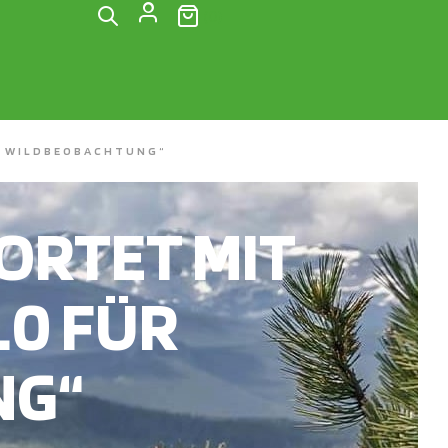
(0)
R WILDBEOBACHTUNG“
RTET MIT
.0 FÜR
NG“