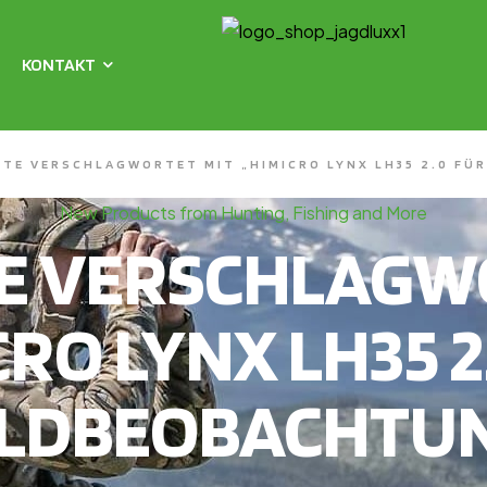
KONTAKT
TE VERSCHLAGWORTET MIT „HIMICRO LYNX LH35 2.0 FÜ
New Products from Hunting, Fishing and More
E VERSCHLAGWO
CRO LYNX LH35 2
LDBEOBACHTU