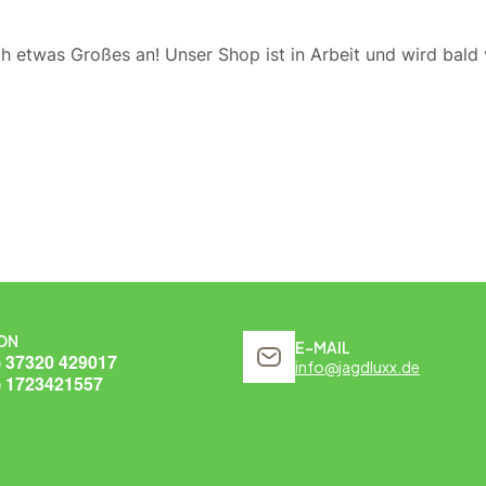
ch etwas Großes an! Unser Shop ist in Arbeit und wird bald v
ON
E-MAIL
) 37320 429017
info@jagdluxx.de
) 1723421557