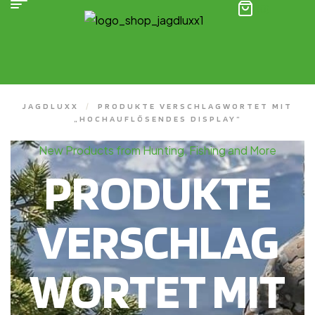
(0)
JAGDLUXX
/
PRODUKTE VERSCHLAGWORTET MIT
„HOCHAUFLÖSENDES DISPLAY“
New Products from Hunting, Fishing and More
PRODUKTE
VERSCHLAG
WORTET MIT