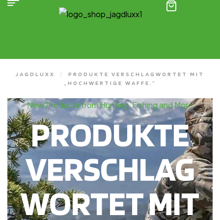
(0)
JAGDLUXX
/
PRODUKTE VERSCHLAGWORTET MIT
„HOCHWERTIGE WAFFE.“
New Products from Hunting, Fishing and More
PRODUKTE
VERSCHLAG
WORTET MIT