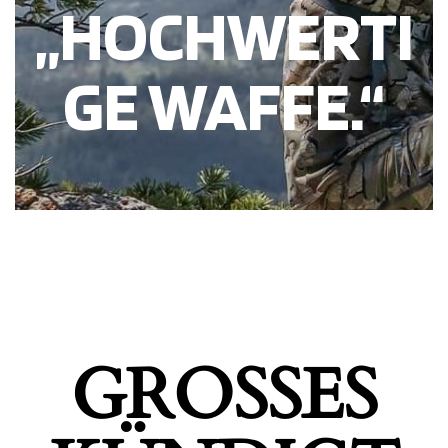
„HOCHWERTI
GE WAFFE.“
GROSSES K