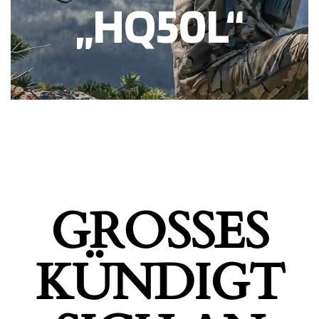
„HQ50L“
GROSSES K
ÜNDIGT S