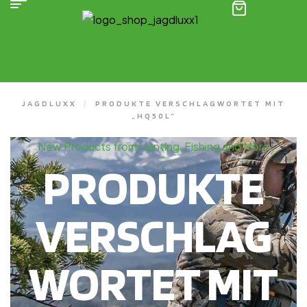
(0)
JAGDLUXX
/
PRODUKTE VERSCHLAGWORTET MIT
„HQ50L“
New Products from Hunting, Fishing and More
PRODUKTE
VERSCHLAG
WORTET MIT