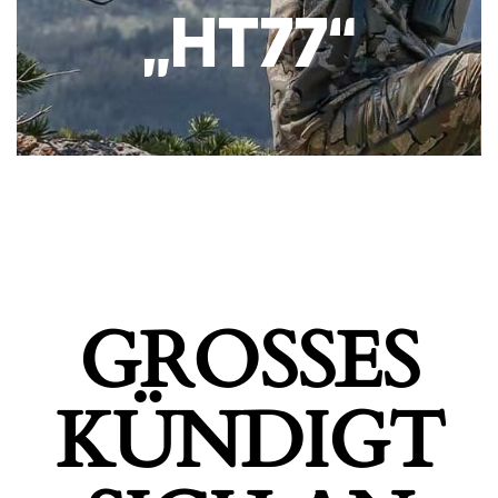
„HT77“
GROSSES K
ÜNDIGT S