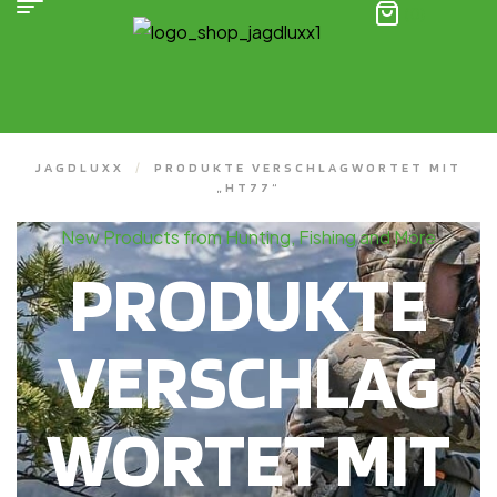
(0)
JAGDLUXX
/
PRODUKTE VERSCHLAGWORTET MIT
„HT77“
New Products from Hunting, Fishing and More
PRODUKTE
VERSCHLAG
WORTET MIT