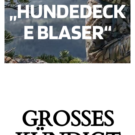
„HUNDEDECK
E BLASER“
GROSSES K