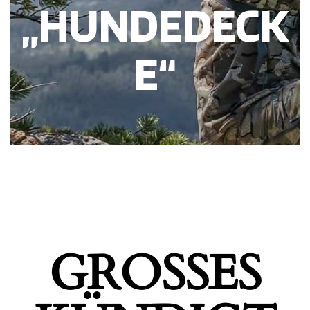
„HUNDEDECK
E“
GROSSES K