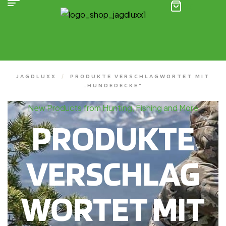
(0)
JAGDLUXX
/
PRODUKTE VERSCHLAGWORTET MIT
„HUNDEDECKE“
New Products from Hunting, Fishing and More
PRODUKTE
VERSCHLAG
WORTET MIT