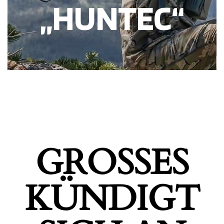
„HUNTEC“
GROSSES K
ÜNDIGT S