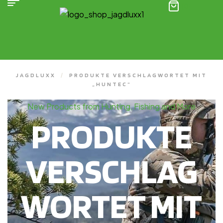
(0)
JAGDLUXX
/
PRODUKTE VERSCHLAGWORTET MIT
„HUNTEC“
New Products from Hunting, Fishing and More
PRODUKTE
VERSCHLAG
WORTET MIT