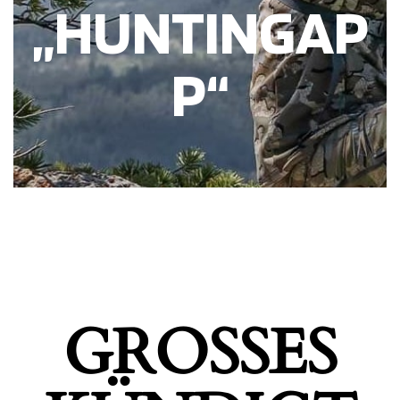
„HUNTINGAP
P“
GROSSES K