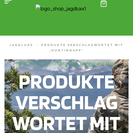
(0)
JAGDLUXX
/
PRODUKTE VERSCHLAGWORTET MIT
„HUNTINGAPP“
New Products from Hunting, Fishing and More
PRODUKTE
VERSCHLAG
WORTET MIT