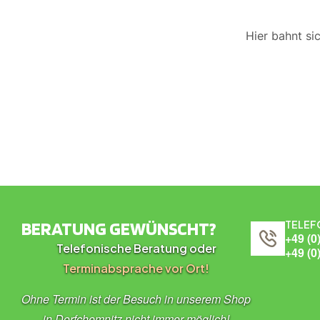
Hier bahnt si
BERATUNG GEWÜNSCHT?
TELEF
+49 (0
Telefonische Beratung oder
+49 (0
Terminabsprache vor Ort!
Ohne Termin ist der Besuch in unserem Shop
in Dorfchemnitz nicht immer möglich!