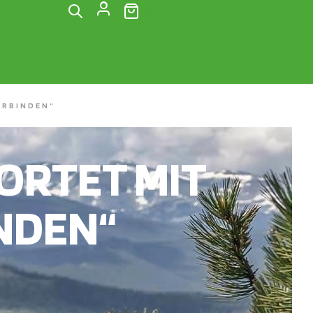
(0)
ERBINDEN“
RTET MIT
INDEN“