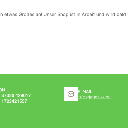
ch etwas Großes an! Unser Shop ist in Arbeit und wird bald v
ON
E-MAIL
) 37320 429017
info@jagdluxx.de
) 1723421557