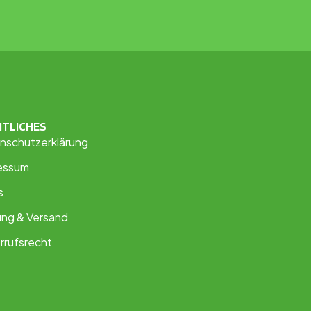
HTLICHES
nschutzerklärung
essum
s
ung & Versand
rrufsrecht