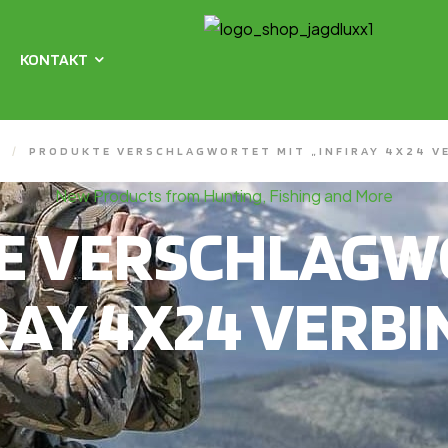
KONTAKT
X
/
PRODUKTE VERSCHLAGWORTET MIT „INFIRAY 4X24 V
New Products from Hunting, Fishing and More
E VERSCHLAGWO
RAY 4X24 VERB