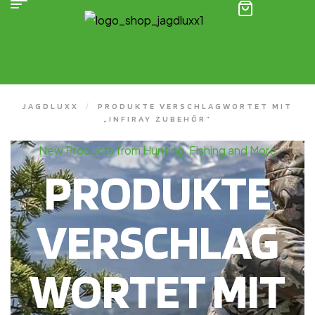
(0)
JAGDLUXX
/
PRODUKTE VERSCHLAGWORTET MIT
„INFIRAY ZUBEHÖR“
New Products from Hunting, Fishing and More
PRODUKTE
VERSCHLAG
WORTET MIT