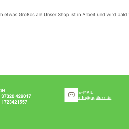
ch etwas Großes an! Unser Shop ist in Arbeit und wird bald v
ON
E-MAIL
) 37320 429017
info@jagdluxx.de
) 1723421557