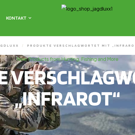
KONTAKT
AGDLUXX
/
PRODUKTE VERSCHLAGWORTET MIT „INFRARO
New Products from Hunting, Fishing and More
E VERSCHLAGWO
„INFRAROT“