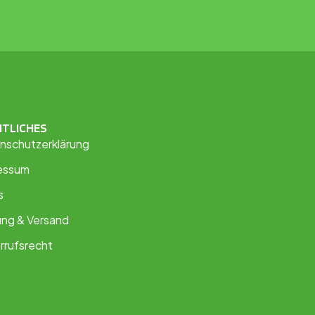
HTLICHES
nschutzerklärung
essum
s
ung & Versand
rrufsrecht