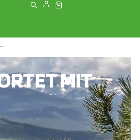
(0)
T“
RTET MIT