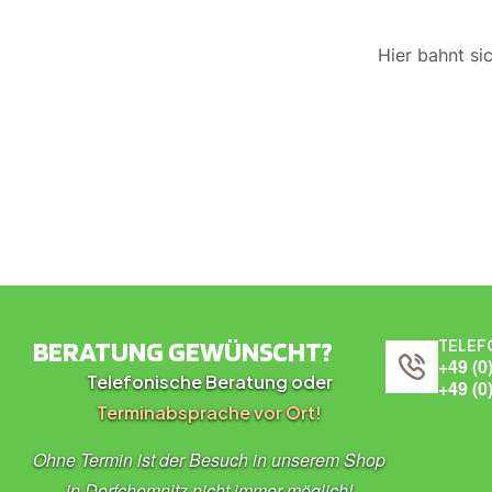
Hier bahnt si
BERATUNG GEWÜNSCHT?
TELEF
+49 (0
Telefonische Beratung oder
+49 (0
Terminabsprache vor Ort!
Ohne Termin ist der Besuch in unserem Shop
in Dorfchemnitz nicht immer möglich!