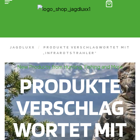
(0)
JAGDLUXX
/
PRODUKTE VERSCHLAGWORTET MIT
„INFRAROTSTRAHLER“
New Products from Hunting, Fishing and More
PRODUKTE
VERSCHLAG
WORTET MIT