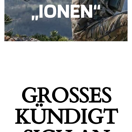
„IONEN“
GROSSES K
ÜNDIGT S