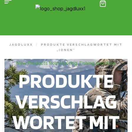
(0)
JAGDLUXX
/
PRODUKTE VERSCHLAGWORTET MIT
„IONEN“
New Products from Hunting, Fishing and More
PRODUKTE
VERSCHLAG
WORTET MIT