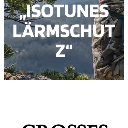
„ISOTUNES
LÄRMSCHUT
Z“