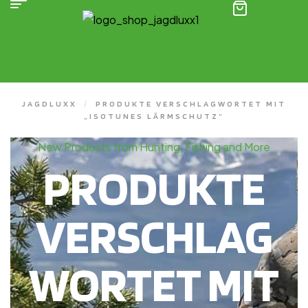
(0)
JAGDLUXX
/
PRODUKTE VERSCHLAGWORTET MIT
„ISOTUNES LÄRMSCHUTZ“
New Products from Hunting, Fishing and More
PRODUKTE
VERSCHLAG
WORTET MIT