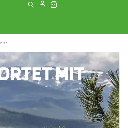
(0)
IDE“
RTET MIT