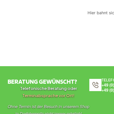
Hier bahnt si
BERATUNG GEWÜNSCHT?
TELEF
+49 (0
Telefonische Beratung oder
+49 (0
Terminabsprache vor Ort!
Ohne Termin ist der Besuch in unserem Shop
in Dorfchemnitz nicht immer möglich!