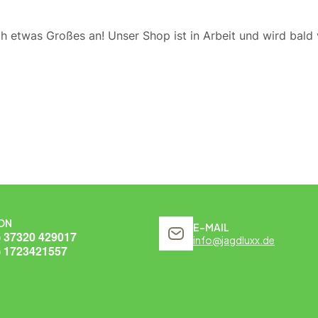
ch etwas Großes an! Unser Shop ist in Arbeit und wird bald v
ON
E-MAIL
) 37320 429017
info@jagdluxx.de
) 1723421557