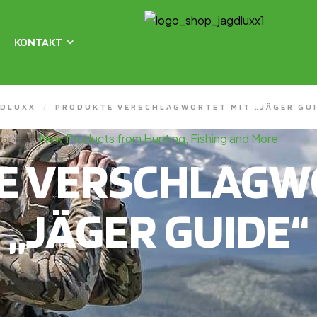
KONTAKT
GDLUXX
/
PRODUKTE VERSCHLAGWORTET MIT „JÄGER GU
New Products from Hunting, Fishing and More
E VERSCHLAGWO
„JÄGER GUIDE“