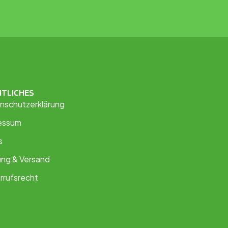
HTLICHES
nschutzerklärung
essum
s
ung & Versand
rrufsrecht