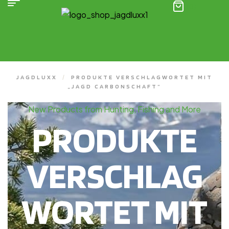
(0)
JAGDLUXX
/
PRODUKTE VERSCHLAGWORTET MIT
„JAGD CARBONSCHAFT“
New Products from Hunting, Fishing and More
PRODUKTE
VERSCHLAG
WORTET MIT