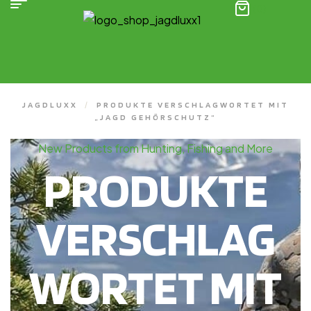
(0)
JAGDLUXX
/
PRODUKTE VERSCHLAGWORTET MIT
„JAGD GEHÖRSCHUTZ“
New Products from Hunting, Fishing and More
PRODUKTE
VERSCHLAG
WORTET MIT