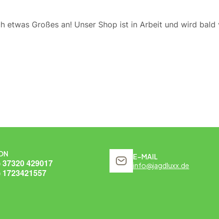
ch etwas Großes an! Unser Shop ist in Arbeit und wird bald v
ON
E-MAIL
) 37320 429017
info@jagdluxx.de
) 1723421557