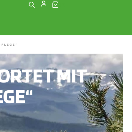
(0)
PFLEGE“
RTET MIT
EGE“