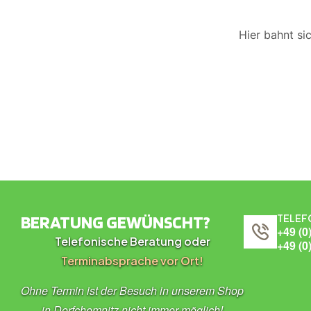
Hier bahnt si
BERATUNG GEWÜNSCHT?
TELEF
+49 (0
Telefonische Beratung oder
+49 (0
Terminabsprache vor Ort!
Ohne Termin ist der Besuch in unserem Shop
in Dorfchemnitz nicht immer möglich!