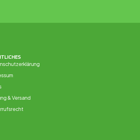
HTLICHES
nschutzerklärung
essum
s
ung & Versand
rrufsrecht