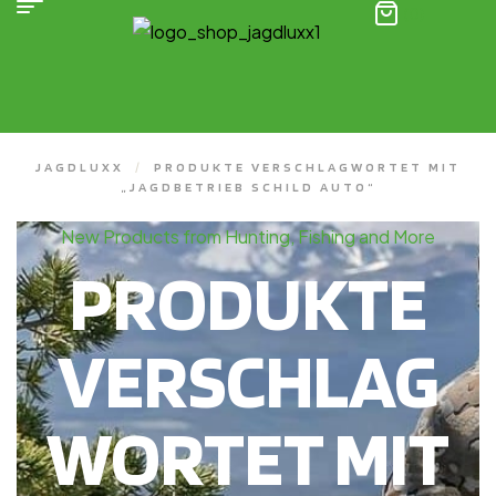
(0)
JAGDLUXX
/
PRODUKTE VERSCHLAGWORTET MIT
„JAGDBETRIEB SCHILD AUTO“
New Products from Hunting, Fishing and More
PRODUKTE
VERSCHLAG
WORTET MIT