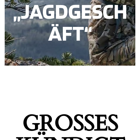
„JAGDGESCH
ÄFT“
GROSSES K