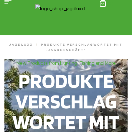
(0)
JAGDLUXX
/
PRODUKTE VERSCHLAGWORTET MIT
„JAGDGESCHÄFT“
New Products from Hunting, Fishing and More
PRODUKTE
VERSCHLAG
WORTET MIT