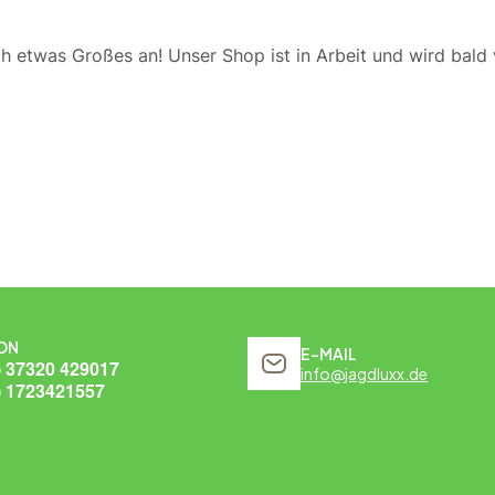
ch etwas Großes an! Unser Shop ist in Arbeit und wird bald v
ON
E-MAIL
) 37320 429017
info@jagdluxx.de
) 1723421557