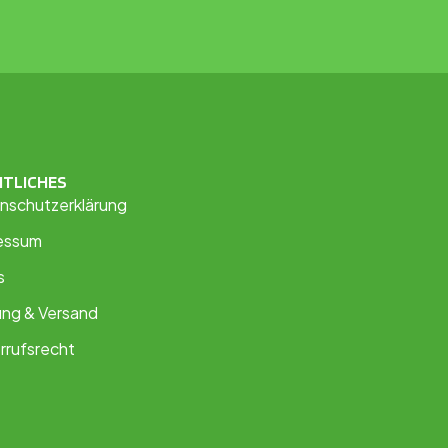
HTLICHES
nschutzerklärung
essum
s
ung & Versand
rrufsrecht