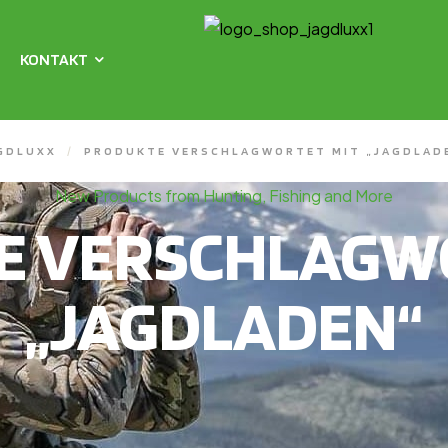
KONTAKT
GDLUXX
/
PRODUKTE VERSCHLAGWORTET MIT „JAGDLAD
New Products from Hunting, Fishing and More
E VERSCHLAGWO
„JAGDLADEN“