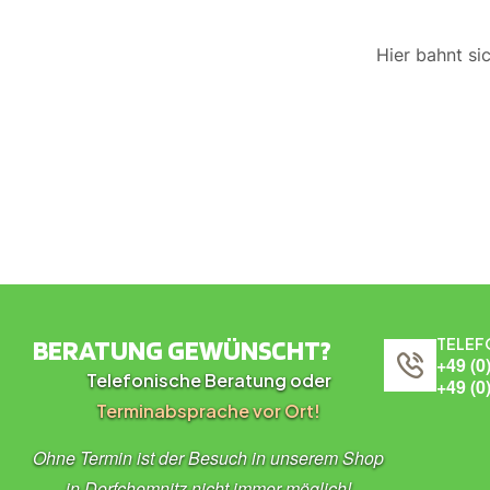
Hier bahnt si
BERATUNG GEWÜNSCHT?
TELEF
+49 (0
Telefonische Beratung oder
+49 (0
Terminabsprache vor Ort!
Ohne Termin ist der Besuch in unserem Shop
in Dorfchemnitz nicht immer möglich!