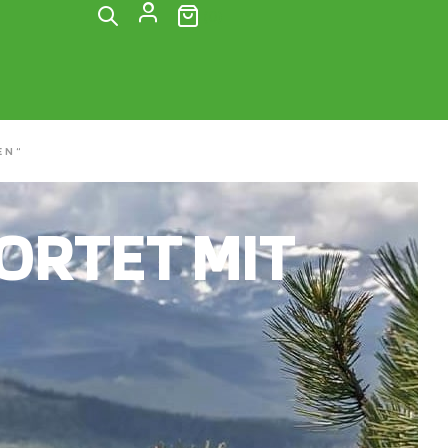
(0)
EN“
RTET MIT