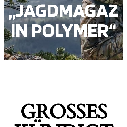
„JAGDMAGAZ
IN POLYMER“
GROSSES K