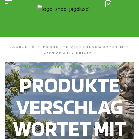
(0)
JAGDLUXX
/
PRODUKTE VERSCHLAGWORTET MIT
„JAGDMOTIV KEILER“
New Products from Hunting, Fishing and More
PRODUKTE
VERSCHLAG
WORTET MIT