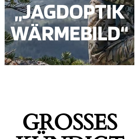
„JAGDOPTIK
WÄRMEBILD“
GROSSES K