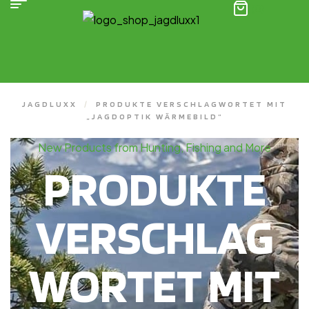
(0)
JAGDLUXX
/
PRODUKTE VERSCHLAGWORTET MIT
„JAGDOPTIK WÄRMEBILD“
New Products from Hunting, Fishing and More
PRODUKTE
VERSCHLAG
WORTET MIT